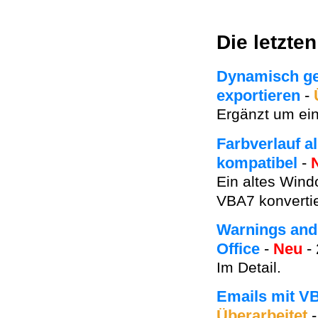
Die letzte
Dynamisch gef
exportieren
-
Ergänzt um ein
Farbverlauf a
kompatibel
-
Ein altes Win
VBA7 konvertie
Warnings and 
Office
-
Neu
- 
Im Detail.
Emails mit V
Überarbeitet
-