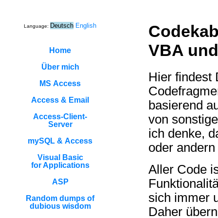
Deutsch
English
Codekabi
Language:
VBA und
Home
Über mich
Hier findest
MS Access
Codefragmen
Access & Email
basierend a
von sonstig
Access-Client-
Server
ich denke, da
mySQL & Access
oder andern 
Visual Basic
for Applications
Aller Code i
Funktionalit
ASP
sich immer u
Random dumps of
dubious wisdom
Daher übern